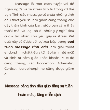
	Massage là một cách tuyệt vời để 
ngăn ngừa và xả stress tích tụ trong cơ thể 
bạn. Tinh dầu massage có chứa những tinh 
dầu thiết yếu sẽ làm giảm căng thẳng cho 
dây thần kinh của bạn, giúp bạn cảm thấy 
thoải mái và loại bỏ đi những ý nghĩ tiêu 
cực – tác nhân chủ yếu gây ra stress. Kết 
quả này có được bởi sự xoa bóp trong
 quá 
trình massage tinh dầu
 làm giải thoát 
endorphin (chất tiết ra từ não làm mệt mỏi) 
và sinh ra cảm giác khỏe khoắn. Mức độ 
căng thẳng, các hooc-môn: Adrenalin, 
Cortisol, Norepinerphine cũng được giảm 
đi.
Massage bằng tinh dầu giúp tăng sự tuần 
hoàn máu, tăng miễn dịch