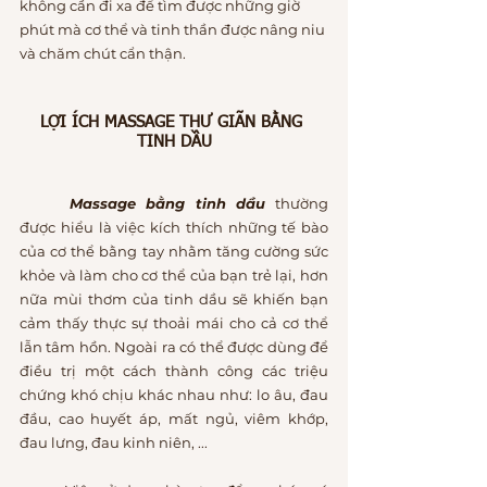
không cần đi xa để tìm được những giờ 
phút mà cơ thể và tinh thần được nâng niu 
và chăm chút cẩn thận.
LỢI ÍCH MASSAGE THƯ GIÃN BẰNG 
TINH DẦU
Massage bằng tinh dầu
 thường 
được hiểu là việc kích thích những tế bào 
của cơ thể bằng tay nhằm tăng cường sức 
khỏe và làm cho cơ thể của bạn trẻ lại, hơn 
nữa mùi thơm của tinh dầu sẽ khiến bạn 
cảm thấy thực sự thoải mái cho cả cơ thể 
lẫn tâm hồn. Ngoài ra có thể được dùng để 
điều trị một cách thành công các triệu 
chứng khó chịu khác nhau như: lo âu, đau 
đầu, cao huyết áp, mất ngủ, viêm khớp, 
đau lưng, đau kinh niên, ...