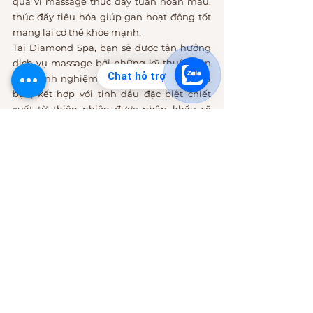
quả vì massage thúc đẩy tuần hoàn máu, 
thúc đẩy tiêu hóa giúp gan hoạt động tốt 
mang lại cơ thể khỏe mạnh.
Tại Diamond Spa, bạn sẽ được tận hưởng 
dịch vụ massage bởi những kỹ thuật viên 
Chat hỗ trợ
giàu kinh nghiệm và thấu hiểu cơ thể của 
bạn, kết hợp với tinh dầu đặc biệt chiết 
xuất từ thiên nhiên được nhập khẩu sẽ 
mang đến cho bạn cơ thể khỏe mạnh căng 
tràn sức sống, một tinh thần sảng khoái 
minh mẫn và làn da mềm mại sáng bóng. 
Thêm vào đó bạn được trải nghiệm không 
gian gần gũi thiên nhiên, sang trọng và 
tinh tế giữa lòng Sài Gòn tấp nập. Hãy đến 
với chúng tôi để được chăm sóc toàn diện 
nhé.
Hãy đến trải nghiệm dịch vụ chuyên 
nghiệp, không gian thư giãn, nhân viên 