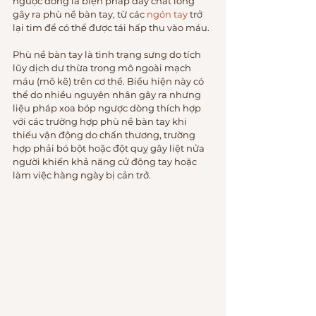
ngược dòng là biện pháp đẩy chất lỏng 
gây ra phù nề bàn tay, từ các 
ngón tay
 trở 
lại tim để có thể được tái hấp thu vào máu.
Phù nề bàn tay là tình trạng sưng do tích 
lũy dịch dư thừa trong mô ngoài mạch 
máu (mô kẽ) trên cơ thể. Biểu hiện này có 
thể do nhiều nguyên nhân gây ra nhưng 
liệu pháp xoa bóp ngược dòng thích hợp 
với các trường hợp phù nề bàn tay khi 
thiếu vận động do chấn thương, trường 
hợp phải bó bột hoặc đột quỵ gây liệt nửa 
người khiến khả năng cử động tay hoặc 
làm việc hàng ngày bị cản trở.