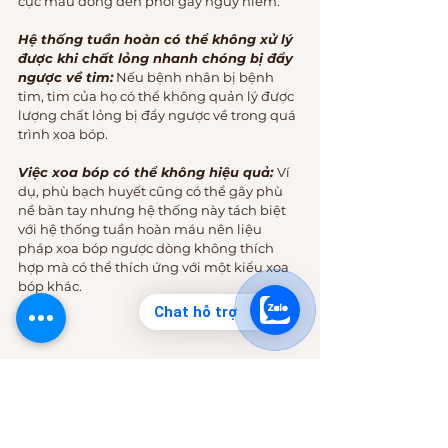
cục máu đông đến phổi gây nguy hiểm.
Hệ thống tuần hoàn có thể không xử lý 
được khi chất lỏng nhanh chóng bị đẩy 
ngược về tim:
 Nếu bệnh nhân bị bệnh 
tim, tim của họ có thể không quản lý được 
lượng chất lỏng bị đẩy ngược về trong quá 
trình xoa bóp.
Việc xoa bóp có thể không hiệu quả: 
Ví 
dụ, phù bạch huyết cũng có thể gây phù 
nề bàn tay nhưng hệ thống này tách biệt 
với hệ thống tuần hoàn máu nên liệu 
pháp xoa bóp ngược dòng không thích 
hợp mà có thể thích ứng với một kiểu xoa 
bóp khác.
Chat hỗ trợ
===================== 
Quế Spa hiện nay có ３ chi nhánh chính, 
anh chị em thuận tiện ở đâu thì ghé đó 