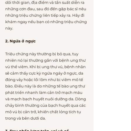
dõi thời gian, địa điểm và tần suất diễn ra 
những cơn đau, sau đó đến gặp bác sĩ nêu 
những triệu chứng liên tiếp xảy ra. Hãy đi 
khám ngay nếu bạn có những triệu chứng 
này. 
2. Ngứa ở ngực
Triệu chứng này thường bị bỏ qua, tuy 
nhiên nó lại thường gắn với bệnh ung thư 
vú thể viêm. Khi bị ung thư vú, bệnh nhân 
sẽ cảm thấy cực kỳ ngứa ngáy ở ngực, da 
đóng vảy hoặc lồi lõm như bị viêm mô tế 
bào. Điều này là do những tế bào ung thư 
phát triển nhanh làm cản trở mạch máu 
và mạch bạch huyết nuôi dưỡng da. Dòng 
chảy bình thường của bạch huyết qua các 
mô vú bị cản trở, khiến chất lỏng tích tụ 
trong và bên dưới da.
3. Đau phần lưng trên, vai và cổ