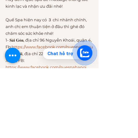
kinh lạc và nhận ưu đãi nhé!
Quế Spa hiện nay có ３ chi nhánh chính, 
anh chị em thuận tiện ở đâu thì ghé đó 
chăm sóc sức khỏe nhé!
1- 𝐒𝐚̀𝐢 𝐆𝐨̀𝐧, địa chỉ 96 Nguyễn Khoái, quận 4, 
Fb:
https://www.facebook.com/quespatrilieu
Chat hỗ trợ
2- 𝐇𝐚̀ 𝐍𝐨̣̂𝐢, địa chỉ 223 Vũ Tông Phan, Thanh 
Xuân, FB: 
https://www.facebook.com/quespahanoi
3- 𝐏𝐡𝐮́ 𝐌𝐲̃ - 𝐁𝐚̀ 𝐑𝐢̣𝐚 𝐕𝐮̃𝐧𝐠 𝐓𝐚̀𝐮, địa chỉ 158 
đường Lê Thánh Tông, thị xã Phú Mỹ, Tân 
Thành, BRVT, Fb: 
https://www.facebook.com/quespaphumy
 𝐐𝐮𝐞̂́ 𝐒𝐩𝐚 𝗧𝗽.𝗛𝗖𝗠
————————————————
  Đ𝗶̣𝗮 𝗰𝗵𝗶̉: 𝟵𝟲 𝗡𝗴𝘂𝘆𝗲̂̃𝗻 𝗞𝗵𝗼𝗮́𝗶, 𝗣𝗵𝘂̛𝗼̛̀𝗻𝗴 𝟮, 
𝗤𝘂𝗮̣̂𝗻 𝟰, 𝗧𝗽.𝗛𝗖𝗠
 𝐌𝐨̛̉ 𝐜𝐮̛̉𝐚 𝐭𝐮̛̀: 8:30AM đến 8:00PM  
𝙃𝙤𝙩𝙡𝙞𝙣𝙚: 0283.945.0114 - 0901.189.168 (zalo)