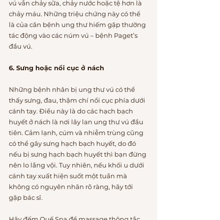
vú vẫn chảy sữa, chảy nước hoặc tệ hơn là 
chảy máu. Những triệu chứng này có thể 
là của căn bệnh ung thư hiếm gặp thường 
tác động vào các núm vú – bệnh Paget’s 
đầu vú.
6. Sưng hoặc nổi cục ở nách
Những bệnh nhân bị ung thư vú có thể 
thấy sưng, đau, thậm chí nổi cục phía dưới 
cánh tay. Điều này là do các hạch bạch 
huyết ở nách là nơi lây lan ung thư vú đầu 
tiên. Cảm lạnh, cúm và nhiễm trùng cũng 
có thể gây sưng hạch bạch huyết, do đó 
nếu bị sưng hạch bạch huyết thì bạn đừng 
nên lo lắng vội. Tuy nhiên, nếu khối u dưới 
cánh tay xuất hiện suốt một tuần mà 
không có nguyên nhân rõ ràng, hãy tới 
gặp bác sĩ.
Hãy đếm Quế Spa để massage thông tắc 